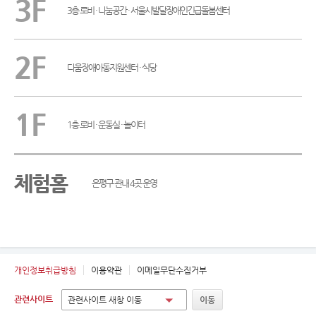
3F
3층 로비 · 나눔공간 · 서울시발달장애인긴급돌봄센터
2F
다움장애아동지원센터 · 식당
1F
1층 로비 · 운동실 · 놀이터
체험홈
은평구 관내 4곳 운영
개인정보취급방침
이용약관
이메일무단수집거부
관련사이트
관련사이트 새창 이동
이동