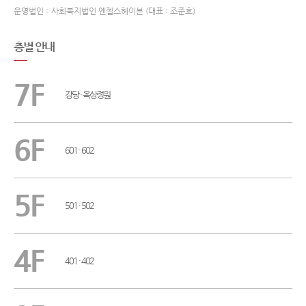
운영법인 :
사회복지법인 엔젤스헤이븐 (대표 : 조준호)
층별 안내
7F
강당 · 옥상정원
6F
601 · 602
5F
501 · 502
4F
401 · 402