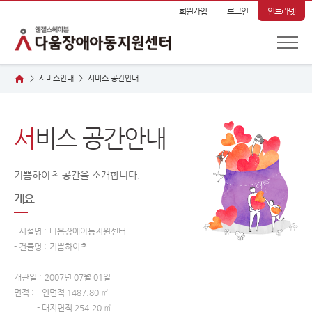
회원가입
로그인
인트라넷
서비스안내
서
비스 공간안내
>
>
서
비스 공간안내
기쁨하이츠 공간을 소개합니다.
개요
- 시설명 :
다움장애아동지원센터
- 건물명 :
기쁨하이츠
개관일 :
2007년 07월 01일
면적 :
- 연면적 1487.80 ㎡
- 대지면적 254.20 ㎡