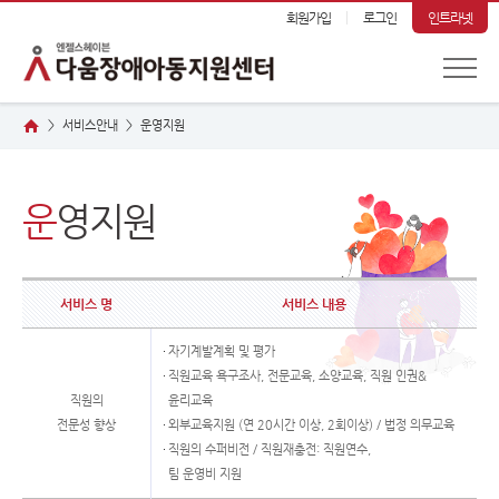
회원가입
로그인
인트라넷
서비스안내
운
영지원
>
>
운
영지원
서비스 명
서비스 내용
자기계발계획 및 평가
직원교육 욕구조사, 전문교육, 소양교육, 직원 인권&
직원의
윤리교육
전문성 향상
외부교육지원 (연 20시간 이상, 2회이상) / 법정 의무교육
직원의 수퍼비전 / 직원재충전: 직원연수,
팀 운영비 지원