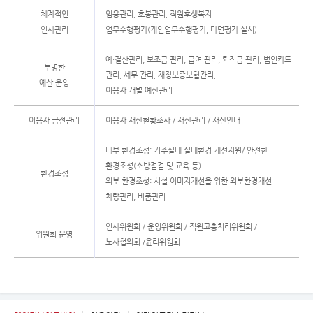
체계적인
임용관리, 호봉관리, 직원후생복지
인사관리
업무수행평가(개인업무수행평가, 다면평가 실시)
예·결산관리, 보조금 관리, 급여 관리, 퇴직금 관리, 법인카드
투명한
관리, 세무 관리, 재정보증보험관리,
예산 운영
이용자 개별 예산관리
이용자 금전관리
이용자 재산현황조사 / 재산관리 / 재산안내
내부 환경조성: 거주실내 실내환경 개선지원/ 안전한
환경조성(소방점검 및 교육 등)
환경조성
외부 환경조성: 시설 이미지개선을 위한 외부환경개선
차량관리, 비품관리
인사위원회 / 운영위원회 / 직원고충처리위원회 /
위원회 운영
노사협의회 /윤리위원회