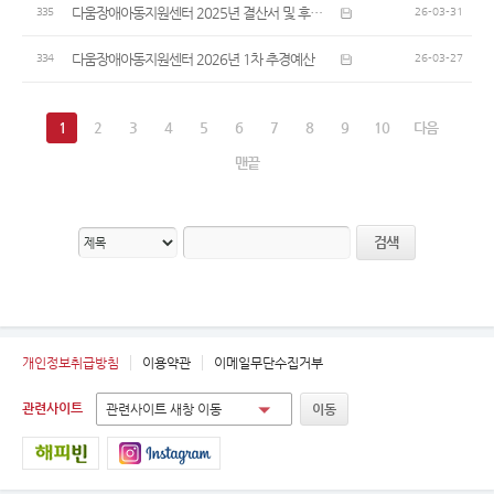
다움장애아동지원센터 2025년 결산서 및 후원금(품) 수입,사용결과보고서
335
26-03-31
다움장애아동지원센터 2026년 1차 추경예산
334
26-03-27
1
2
3
4
5
6
7
8
9
10
다음
맨끝
검색
개인정보취급방침
이용약관
이메일무단수집거부
관련사이트
관련사이트 새창 이동
이동