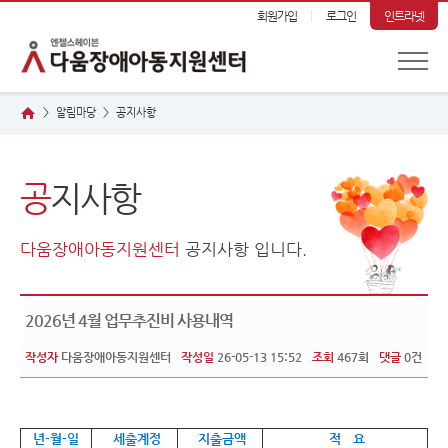
회원가입
로그인
인트라넷
알림마당
공
지사항
>
>
공
지사항
다움장애아동지원센터
공지사항 입니다.
2026년 4월 업무추진비 사용내역
작성자
다움장애아동지원센터
작성일
26-05-13 15:52
조회
467회
댓글
0건
년-월-일
세출계정
지출금액
적 요