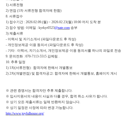
1)
서류전형
2)
면접
(1
차 서류전형 합격자에 한함
)
8.
서류접수
1)
접수기간
: 2026.02.09.(
월
) ~ 2026.02.23(
월
) 18:00
까지 도착 분
2)
접수 방법
:
이메일
: kyrkyr0523
@nate.com
송부
3)
제출서류
-
이력서 및 자기소개서
(
파일다운로드 후 작성
)
-
개인정보제공
·
이용 동의서
(
파일다운로드 후 작성
)
-
기타
:
이력서
,
자기소개서
,
개인정보제공
·
이용 동의서를 하나의 파일로 전송
9.
문의전화
: 070-7113-5515
김예림
.
10.
추후 일정
1) 1
차
(
서류전형
) :
합격자에 한해서 개별통보
2) 2
차
(
개별면접
)
및 합격자공고
:
합격자에 한해서 개별통보
,
홈페이지 게시
※
관련 증명서는 합격자만 추후 제출합니다
.
※
입사지원서의 내용이 사실과 다를 경우
,
합격 취소 사유가 됩니다
.
※
상기 모든 제출서류는 일체 반환하지 않습니다
.
※
상기 일정은 사정에 따라 변경 가능합니다
.
http://www.joyfulhouse.org/