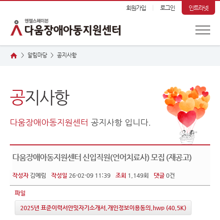
회원가입
로그인
인트라넷
알림마당
공
지사항
>
>
공
지사항
다움장애아동지원센터
공지사항 입니다.
다움장애아동지원센터 신입직원(언어치료사) 모집 (재공고)
작성자
김예림
작성일
26-02-09 11:39
조회
1,149회
댓글
0건
파일
2025년 표준이력서안및자기소개서,개인정보이용동의.hwp
(40.5K)