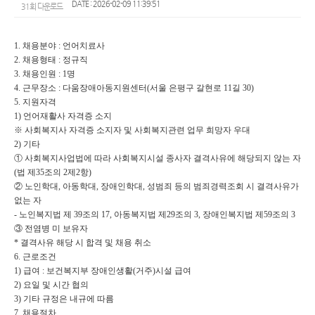
DATE : 2026-02-09 11:39:51
31회 다운로드
1.
채용분야
:
언어치료사
2.
채용형태
:
정규직
3.
채용인원
: 1
명
4.
근무장소
:
다움장애아동지원센터
(
서울 은평구 갈현로
11
길
30)
5.
지원자격
1)
언어재활사 자격증 소지
※
사회복지사 자격증 소지자 및 사회복지관련 업무 희망자 우대
2)
기타
①
사회복지사업법에 따라 사회복지시설 종사자 결격사유에 해당되지 않는 자
(
법 제
35
조의
2
제
2
항
)
②
노인학대
,
아동학대
,
장애인학대
,
성범죄 등의 범죄경력조회 시 결격사유가
없는 자
-
노인복지법 제
39
조의
17,
아동복지법 제
29
조의
3,
장애인복지법 제
59
조의
3
③
전염병 미 보유자
*
결격사유 해당 시 합격 및 채용 취소
6.
근로조건
1)
급여
:
보건복지부 장애인생활
(
거주
)
시설 급여
2)
요일 및 시간 협의
3)
기타 규정은 내규에 따름
7.
채용절차