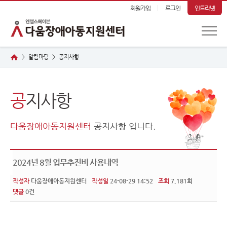
회원가입
로그인
인트라넷
알림마당
공
지사항
>
>
공
지사항
다움장애아동지원센터
공지사항 입니다.
2024년 8월 업무추진비 사용내역
작성자
다움장애아동지원센터
작성일
24-08-29 14:52
조회
7,181회
댓글
0건